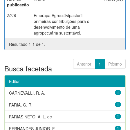
publicação
2019
Embrapa Agrossilvipastoril:
-
primeiras contribuições para o
desenvolvimento de uma
agropecuária sustentável.
Resultado 1-1 de 1.
Anterior
1
Póximo
Busca facetada
Editor
CARNEVALLI, R. A.
1
FARIA, G. R.
1
FARIAS NETO, A. L. de
1
FERNANDES JUNIOR, F.
1