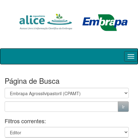
Skip
navigation
Página de Busca
Filtros correntes: