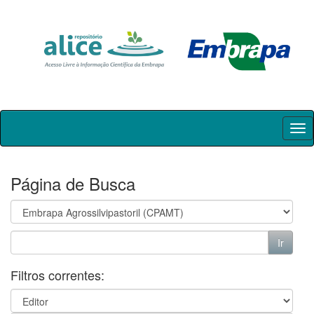
Skip
navigation
Página de Busca
Filtros correntes: