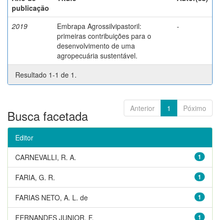
publicação
2019
Embrapa Agrossilvipastoril:
-
primeiras contribuições para o
desenvolvimento de uma
agropecuária sustentável.
Resultado 1-1 de 1.
Anterior
1
Póximo
Busca facetada
Editor
CARNEVALLI, R. A.
1
FARIA, G. R.
1
FARIAS NETO, A. L. de
1
FERNANDES JUNIOR, F.
1