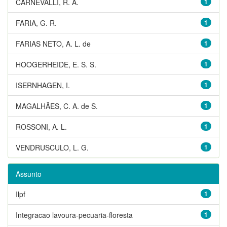
CARNEVALLI, R. A.
1
FARIA, G. R.
1
FARIAS NETO, A. L. de
1
HOOGERHEIDE, E. S. S.
1
ISERNHAGEN, I.
1
MAGALHÃES, C. A. de S.
1
ROSSONI, A. L.
1
VENDRUSCULO, L. G.
1
Assunto
Ilpf
1
Integracao lavoura-pecuaria-floresta
1