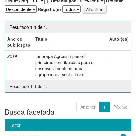
Result./Pág.
|
Ordenar por
Ordenar
Registro(s)
Resultado 1-1 de 1.
Ano de
Título
Autor(es)
publicação
2019
Embrapa Agrossilvipastoril:
-
primeiras contribuições para o
desenvolvimento de uma
agropecuária sustentável.
Resultado 1-1 de 1.
Anterior
1
Póximo
Busca facetada
Editor