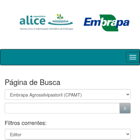
Skip
navigation
Página de Busca
Filtros correntes: