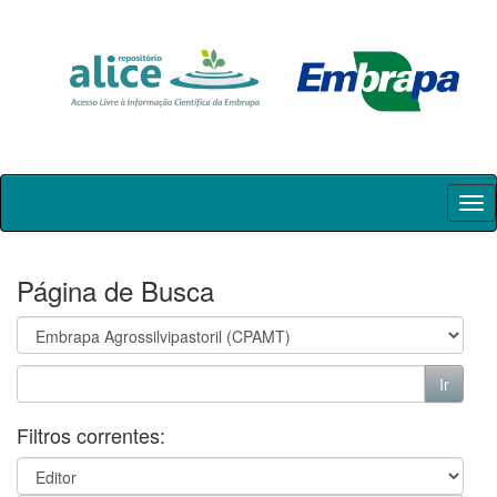
Skip
navigation
Página de Busca
Filtros correntes: