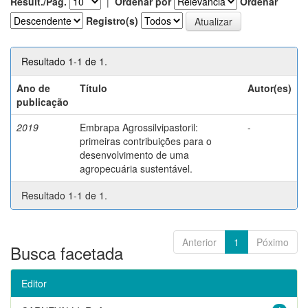
Result./Pág.
|
Ordenar por
Ordenar
Registro(s)
Resultado 1-1 de 1.
Ano de
Título
Autor(es)
publicação
2019
Embrapa Agrossilvipastoril:
-
primeiras contribuições para o
desenvolvimento de uma
agropecuária sustentável.
Resultado 1-1 de 1.
Anterior
1
Póximo
Busca facetada
Editor