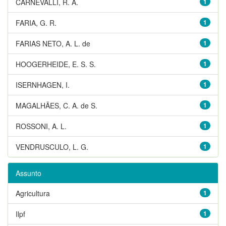
CARNEVALLI, R. A.
1
FARIA, G. R.
1
FARIAS NETO, A. L. de
1
HOOGERHEIDE, E. S. S.
1
ISERNHAGEN, I.
1
MAGALHÃES, C. A. de S.
1
ROSSONI, A. L.
1
VENDRUSCULO, L. G.
1
Assunto
Agricultura
1
Ilpf
1