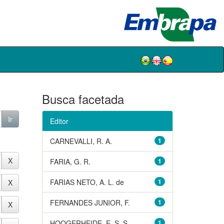
Busca facetada
Editor
CARNEVALLI, R. A.
1
FARIA, G. R.
1
FARIAS NETO, A. L. de
1
FERNANDES JUNIOR, F.
1
HOOGERHEIDE, E. S. S.
1