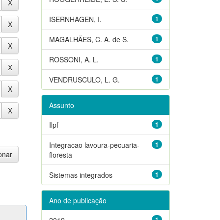
ISERNHAGEN, I.
1
MAGALHÃES, C. A. de S.
1
ROSSONI, A. L.
1
VENDRUSCULO, L. G.
1
Assunto
Ilpf
1
Integracao lavoura-pecuaria-
1
floresta
Sistemas integrados
1
Ano de publicação
2019
1