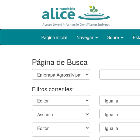
Skip
Página inicial
Navegar
Sobre
Est
navigation
Página de Busca
Filtros correntes: