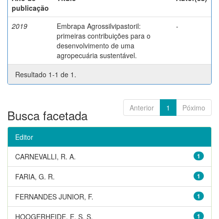
publicação
2019
Embrapa Agrossilvipastoril:
-
primeiras contribuições para o
desenvolvimento de uma
agropecuária sustentável.
Resultado 1-1 de 1.
Anterior
1
Póximo
Busca facetada
Editor
CARNEVALLI, R. A.
1
FARIA, G. R.
1
FERNANDES JUNIOR, F.
1
HOOGERHEIDE, E. S. S.
1