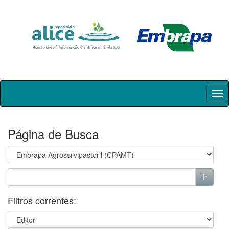
Skip
navigation
Página de Busca
Filtros correntes: