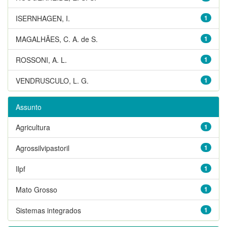
ISERNHAGEN, I.
1
MAGALHÃES, C. A. de S.
1
ROSSONI, A. L.
1
VENDRUSCULO, L. G.
1
Assunto
Agricultura
1
Agrossilvipastoril
1
Ilpf
1
Mato Grosso
1
Sistemas integrados
1