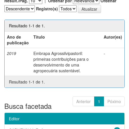
Result./Pág.
|
Ordenar por
Ordenar
Registro(s)
Resultado 1-1 de 1.
Ano de
Título
Autor(es)
publicação
2019
Embrapa Agrossilvipastoril:
-
primeiras contribuições para o
desenvolvimento de uma
agropecuária sustentável.
Resultado 1-1 de 1.
Anterior
1
Póximo
Busca facetada
Editor