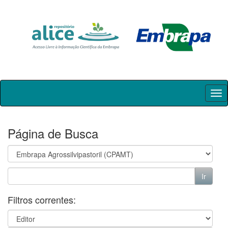
Skip
navigation
Página de Busca
Filtros correntes: