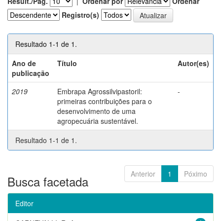
Result./Pág.
|
Ordenar por
Ordenar
Registro(s)
Resultado 1-1 de 1.
Ano de
Título
Autor(es)
publicação
2019
Embrapa Agrossilvipastoril:
-
primeiras contribuições para o
desenvolvimento de uma
agropecuária sustentável.
Resultado 1-1 de 1.
Anterior
1
Póximo
Busca facetada
Editor