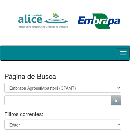
Skip
navigation
Página de Busca
Filtros correntes: