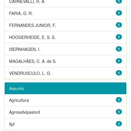
CARNEVALLI, R. A.
1
FARIA, G. R.
1
FERNANDES JUNIOR, F.
1
HOOGERHEIDE, E. S. S.
1
ISERNHAGEN, I.
1
MAGALHÃES, C. A. de S.
1
VENDRUSCULO, L. G.
1
Assunto
Agricultura
1
Agrossilvipastoril
1
Ilpf
1