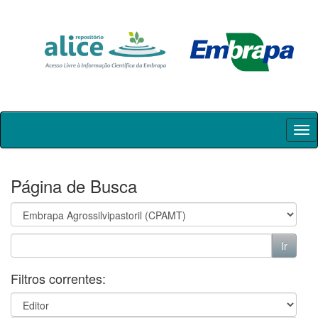
Skip
navigation
Página de Busca
Filtros correntes: