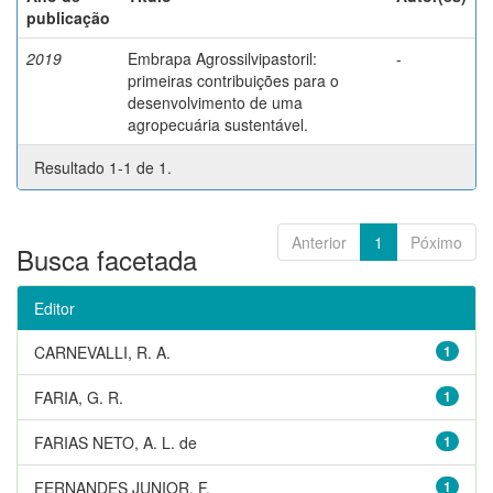
publicação
2019
Embrapa Agrossilvipastoril:
-
primeiras contribuições para o
desenvolvimento de uma
agropecuária sustentável.
Resultado 1-1 de 1.
Anterior
1
Póximo
Busca facetada
Editor
CARNEVALLI, R. A.
1
FARIA, G. R.
1
FARIAS NETO, A. L. de
1
FERNANDES JUNIOR, F.
1