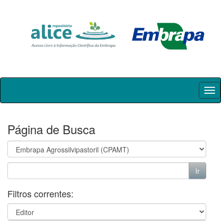
Skip
navigation
Página de Busca
Filtros correntes: