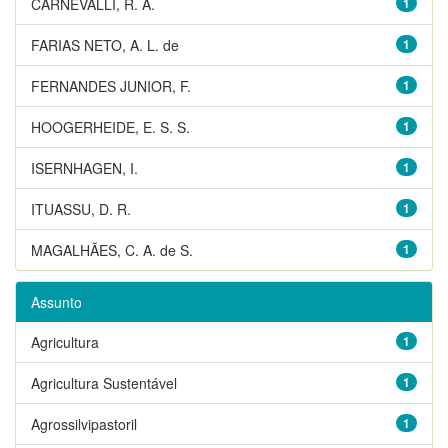
CARNEVALLI, R. A.
1
FARIAS NETO, A. L. de
1
FERNANDES JUNIOR, F.
1
HOOGERHEIDE, E. S. S.
1
ISERNHAGEN, I.
1
ITUASSU, D. R.
1
MAGALHÃES, C. A. de S.
1
Assunto
Agricultura
1
Agricultura Sustentável
1
Agrossilvipastoril
1