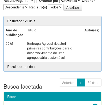
Result./Pág.
|
Ordenar por
Ordenar
Registro(s)
Resultado 1-1 de 1.
Ano de
Título
Autor(es)
publicação
2019
Embrapa Agrossilvipastoril:
-
primeiras contribuições para o
desenvolvimento de uma
agropecuária sustentável.
Resultado 1-1 de 1.
Anterior
1
Póximo
Busca facetada
Editor