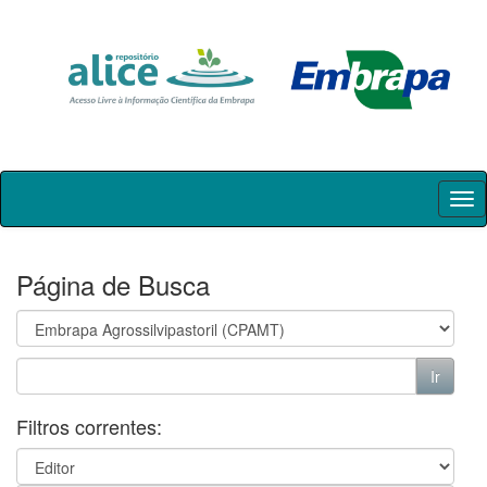
Skip
navigation
Página de Busca
Filtros correntes: