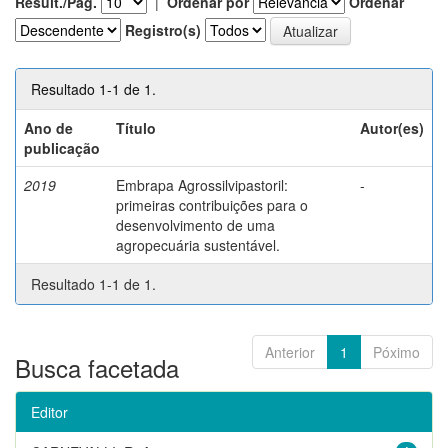
Result./Pág.
|
Ordenar por
Ordenar
Registro(s)
Resultado 1-1 de 1.
Ano de
Título
Autor(es)
publicação
2019
Embrapa Agrossilvipastoril:
-
primeiras contribuições para o
desenvolvimento de uma
agropecuária sustentável.
Resultado 1-1 de 1.
Anterior
1
Póximo
Busca facetada
Editor