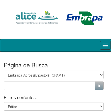
Skip
navigation
Página de Busca
Filtros correntes: