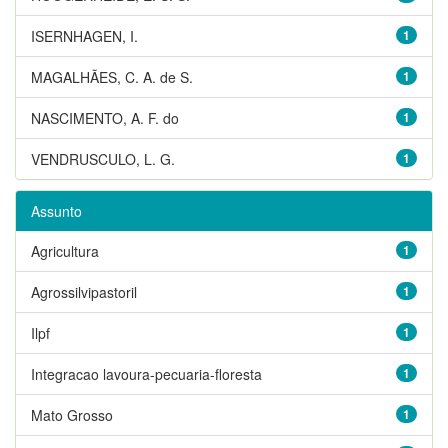
ISERNHAGEN, I.
1
MAGALHÃES, C. A. de S.
1
NASCIMENTO, A. F. do
1
VENDRUSCULO, L. G.
1
Assunto
Agricultura
1
Agrossilvipastoril
1
Ilpf
1
Integracao lavoura-pecuaria-floresta
1
Mato Grosso
1