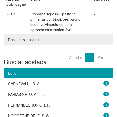
publicação
2019
Embrapa Agrossilvipastoril:
-
primeiras contribuições para o
desenvolvimento de uma
agropecuária sustentável.
Resultado 1-1 de 1.
Anterior
1
Póximo
Busca facetada
Editor
CARNEVALLI, R. A.
1
FARIAS NETO, A. L. de
1
FERNANDES JUNIOR, F.
1
HOOGERHEIDE, E. S. S.
1