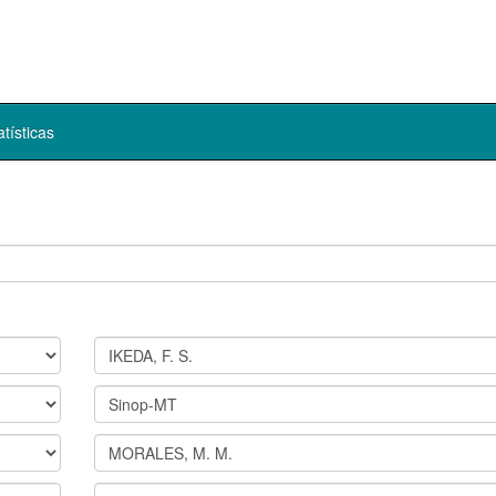
atísticas