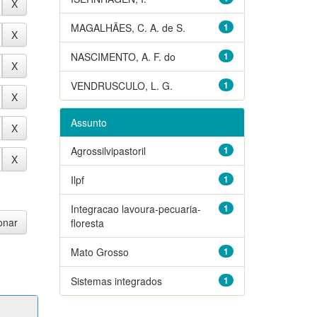
MAGALHÃES, C. A. de S.
1
NASCIMENTO, A. F. do
1
VENDRUSCULO, L. G.
1
Assunto
Agrossilvipastoril
1
Ilpf
1
Integracao lavoura-pecuaria-
1
floresta
Mato Grosso
1
Sistemas integrados
1