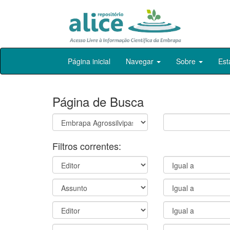
Skip
Página inicial
Navegar
Sobre
Est
navigation
Página de Busca
Filtros correntes: