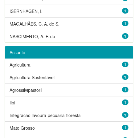
ISERNHAGEN, I.
1
MAGALHÃES, C. A. de S.
1
NASCIMENTO, A. F. do
1
Assunto
Agricultura
1
Agricultura Sustentável
1
Agrossilvipastoril
1
Ilpf
1
Integracao lavoura-pecuaria-floresta
1
Mato Grosso
1