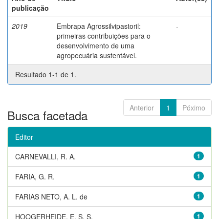
publicação
2019
Embrapa Agrossilvipastoril:
-
primeiras contribuições para o
desenvolvimento de uma
agropecuária sustentável.
Resultado 1-1 de 1.
Anterior
1
Póximo
Busca facetada
Editor
CARNEVALLI, R. A.
1
FARIA, G. R.
1
FARIAS NETO, A. L. de
1
HOOGERHEIDE, E. S. S.
1