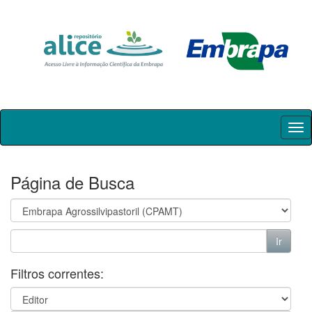
Skip
navigation
Página de Busca
Filtros correntes: