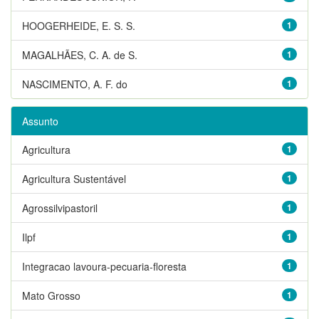
HOOGERHEIDE, E. S. S.
1
MAGALHÃES, C. A. de S.
1
NASCIMENTO, A. F. do
1
Assunto
Agricultura
1
Agricultura Sustentável
1
Agrossilvipastoril
1
Ilpf
1
Integracao lavoura-pecuaria-floresta
1
Mato Grosso
1