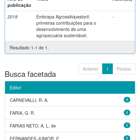
publicação
2019
Embrapa Agrossilvipastoril:
-
primeiras contribuições para o
desenvolvimento de uma
agropecuária sustentável.
Resultado 1-1 de 1.
Anterior
1
Póximo
Busca facetada
Editor
CARNEVALLI, R. A.
1
FARIA, G. R.
1
FARIAS NETO, A. L. de
1
FERNANDES JUNIOR, F.
1