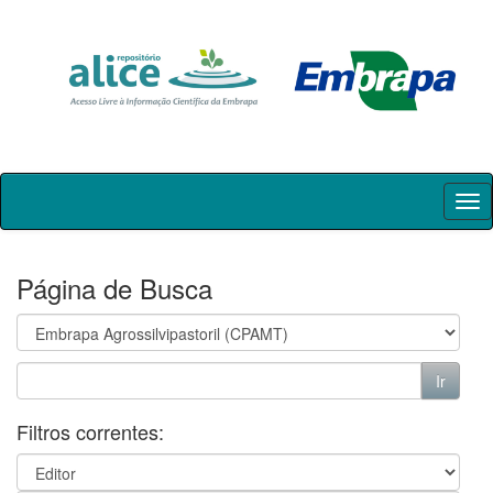
Skip
navigation
Página de Busca
Filtros correntes: