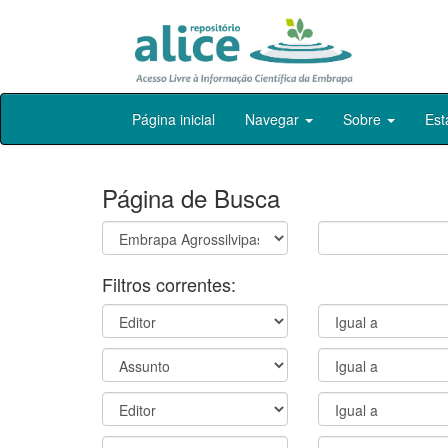
Skip
Página inicial
Navegar
Sobre
Est
navigation
Página de Busca
Filtros correntes: