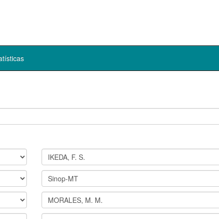
atísticas