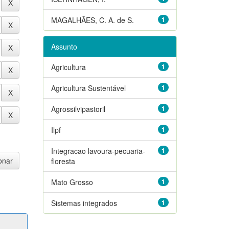
MAGALHÃES, C. A. de S.
1
Assunto
Agricultura
1
Agricultura Sustentável
1
Agrossilvipastoril
1
Ilpf
1
Integracao lavoura-pecuaria-
1
floresta
Mato Grosso
1
Sistemas integrados
1