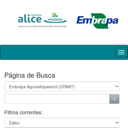
Skip
navigation
Página de Busca
Filtros correntes: