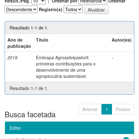
Result./Pág.
|
Ordenar por
Ordenar
Registro(s)
Resultado 1-1 de 1.
Ano de
Título
Autor(es)
publicação
2019
Embrapa Agrossilvipastoril:
-
primeiras contribuições para o
desenvolvimento de uma
agropecuária sustentável.
Resultado 1-1 de 1.
Anterior
1
Póximo
Busca facetada
Editor