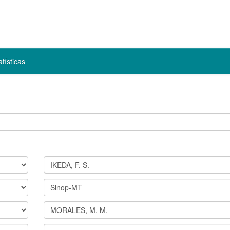
atísticas