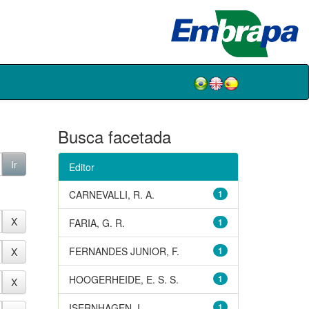
Busca facetada
Editor
CARNEVALLI, R. A.
1
FARIA, G. R.
1
FERNANDES JUNIOR, F.
1
HOOGERHEIDE, E. S. S.
1
ISERNHAGEN, I.
1