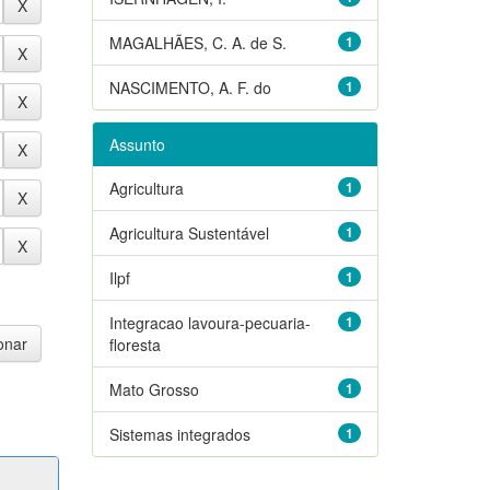
MAGALHÃES, C. A. de S.
1
NASCIMENTO, A. F. do
1
Assunto
Agricultura
1
Agricultura Sustentável
1
Ilpf
1
Integracao lavoura-pecuaria-
1
floresta
Mato Grosso
1
Sistemas integrados
1