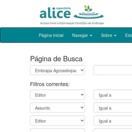
Skip
Página inicial
Navegar
Sobre
Est
navigation
Página de Busca
Filtros correntes: