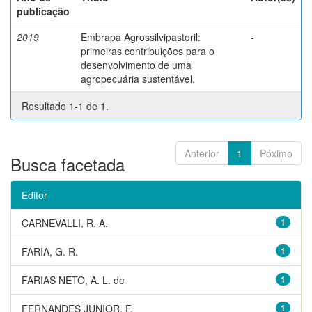
publicação
2019
Embrapa Agrossilvipastoril:
-
primeiras contribuições para o
desenvolvimento de uma
agropecuária sustentável.
Resultado 1-1 de 1.
Anterior
1
Póximo
Busca facetada
Editor
CARNEVALLI, R. A.
1
FARIA, G. R.
1
FARIAS NETO, A. L. de
1
FERNANDES JUNIOR, F.
1