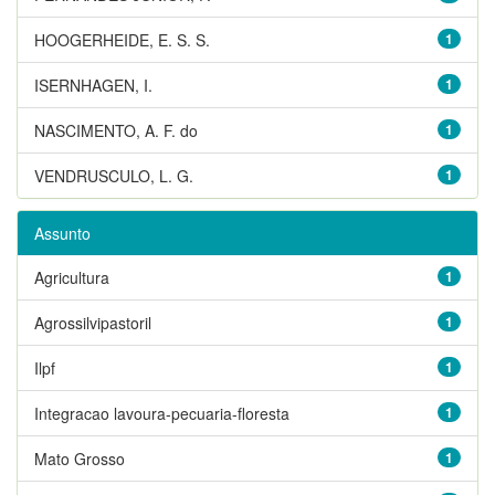
HOOGERHEIDE, E. S. S.
1
ISERNHAGEN, I.
1
NASCIMENTO, A. F. do
1
VENDRUSCULO, L. G.
1
Assunto
Agricultura
1
Agrossilvipastoril
1
Ilpf
1
Integracao lavoura-pecuaria-floresta
1
Mato Grosso
1