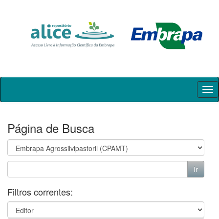
Skip
navigation
Página de Busca
Filtros correntes: