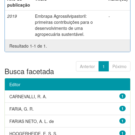
publicação
2019
Embrapa Agrossilvipastoril:
-
primeiras contribuições para o
desenvolvimento de uma
agropecuária sustentável.
Resultado 1-1 de 1.
Anterior
1
Póximo
Busca facetada
Editor
CARNEVALLI, R. A.
1
FARIA, G. R.
1
FARIAS NETO, A. L. de
1
HOOGERHEIDE, E. S. S.
1