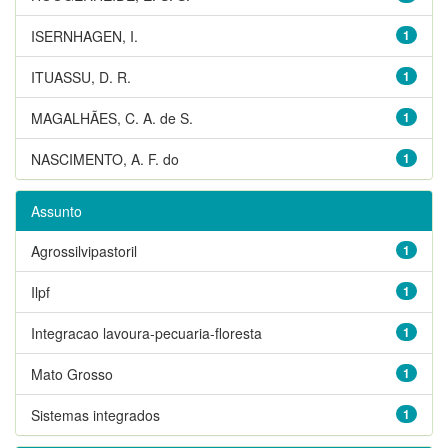
ISERNHAGEN, I.
1
ITUASSU, D. R.
1
MAGALHÃES, C. A. de S.
1
NASCIMENTO, A. F. do
1
Assunto
Agrossilvipastoril
1
Ilpf
1
Integracao lavoura-pecuaria-floresta
1
Mato Grosso
1
Sistemas integrados
1