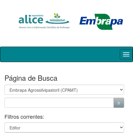
Skip
navigation
Página de Busca
Filtros correntes: