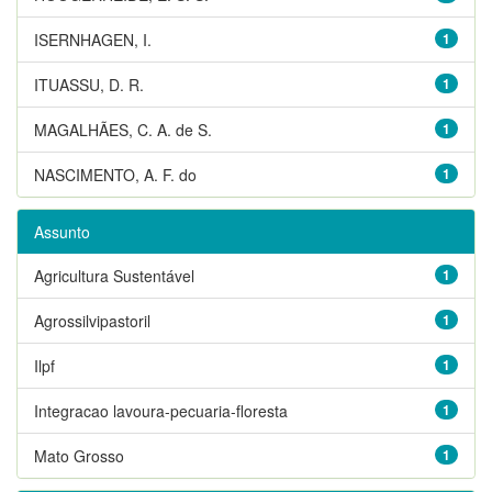
ISERNHAGEN, I.
1
ITUASSU, D. R.
1
MAGALHÃES, C. A. de S.
1
NASCIMENTO, A. F. do
1
Assunto
Agricultura Sustentável
1
Agrossilvipastoril
1
Ilpf
1
Integracao lavoura-pecuaria-floresta
1
Mato Grosso
1