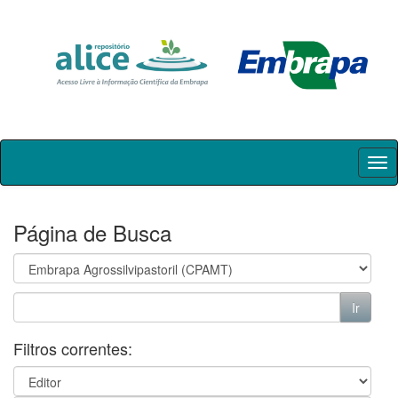
Skip
navigation
Página de Busca
Filtros correntes: