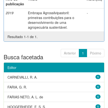
publicação
2019
Embrapa Agrossilvipastoril:
-
primeiras contribuições para o
desenvolvimento de uma
agropecuária sustentável.
Resultado 1-1 de 1.
Anterior
1
Póximo
Busca facetada
Editor
CARNEVALLI, R. A.
1
FARIA, G. R.
1
FARIAS NETO, A. L. de
1
HOOGERHEIDE, E. S. S.
1