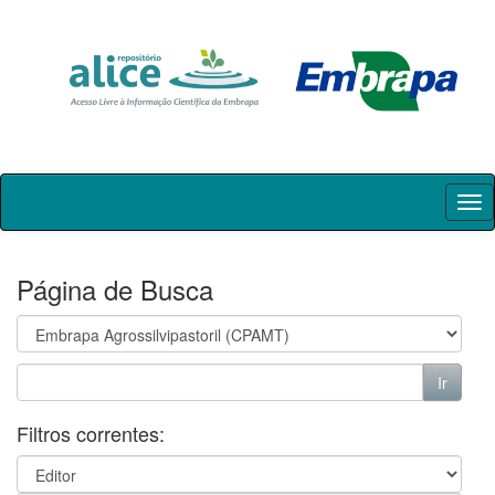
Skip
navigation
Página de Busca
Filtros correntes: