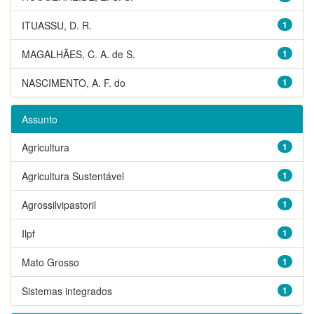
ITUASSU, D. R.
1
MAGALHÃES, C. A. de S.
1
NASCIMENTO, A. F. do
1
Assunto
Agricultura
1
Agricultura Sustentável
1
Agrossilvipastoril
1
Ilpf
1
Mato Grosso
1
Sistemas integrados
1