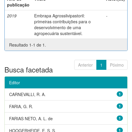
publicação
2019
Embrapa Agrossilvipastoril:
-
primeiras contribuições para o
desenvolvimento de uma
agropecuária sustentável.
Resultado 1-1 de 1.
Anterior
1
Póximo
Busca facetada
Editor
CARNEVALLI, R. A.
1
FARIA, G. R.
1
FARIAS NETO, A. L. de
1
HOOGERHEIDE, E. S. S.
1