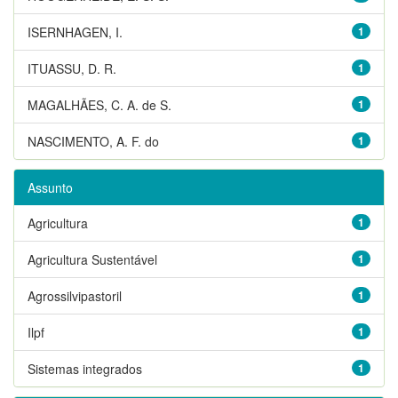
ISERNHAGEN, I.
1
ITUASSU, D. R.
1
MAGALHÃES, C. A. de S.
1
NASCIMENTO, A. F. do
1
Assunto
Agricultura
1
Agricultura Sustentável
1
Agrossilvipastoril
1
Ilpf
1
Sistemas integrados
1