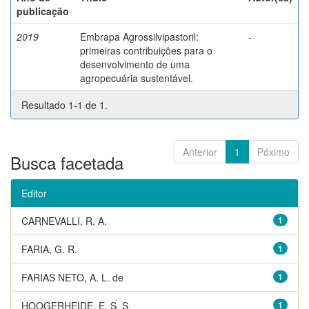
publicação
2019
Embrapa Agrossilvipastoril:
-
primeiras contribuições para o
desenvolvimento de uma
agropecuária sustentável.
Resultado 1-1 de 1.
Anterior
1
Póximo
Busca facetada
Editor
CARNEVALLI, R. A.
1
FARIA, G. R.
1
FARIAS NETO, A. L. de
1
HOOGERHEIDE, E. S. S.
1