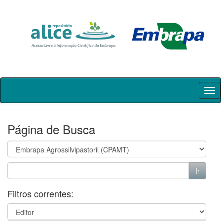
Skip
navigation
Página de Busca
Filtros correntes: