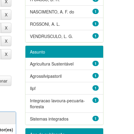
NASCIMENTO, A. F. do
1
ROSSONI, A. L.
1
VENDRUSCULO, L. G.
1
Assunto
Agricultura Sustentável
1
Agrossilvipastoril
1
Ilpf
1
Integracao lavoura-pecuaria-
1
floresta
Sistemas integrados
1
tor(es)