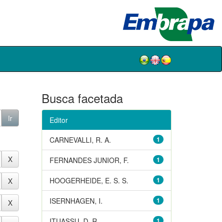
Busca facetada
Editor
CARNEVALLI, R. A.
1
FERNANDES JUNIOR, F.
1
HOOGERHEIDE, E. S. S.
1
ISERNHAGEN, I.
1
ITUASSU, D. R.
1