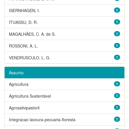
ISERNHAGEN, I.
1
ITUASSU, D. R.
1
MAGALHÃES, C. A. de S.
1
ROSSONI, A. L.
1
VENDRUSCULO, L. G.
1
Assunto
Agricultura
1
Agricultura Sustentável
1
Agrossilvipastoril
1
Integracao lavoura-pecuaria-floresta
1