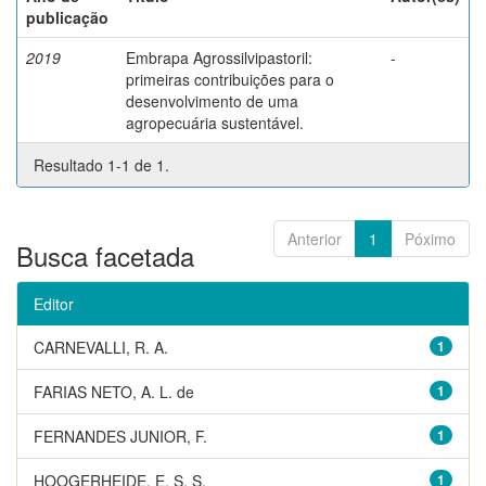
publicação
2019
Embrapa Agrossilvipastoril:
-
primeiras contribuições para o
desenvolvimento de uma
agropecuária sustentável.
Resultado 1-1 de 1.
Anterior
1
Póximo
Busca facetada
Editor
CARNEVALLI, R. A.
1
FARIAS NETO, A. L. de
1
FERNANDES JUNIOR, F.
1
HOOGERHEIDE, E. S. S.
1