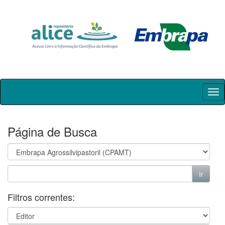
Skip
navigation
Página de Busca
Filtros correntes: