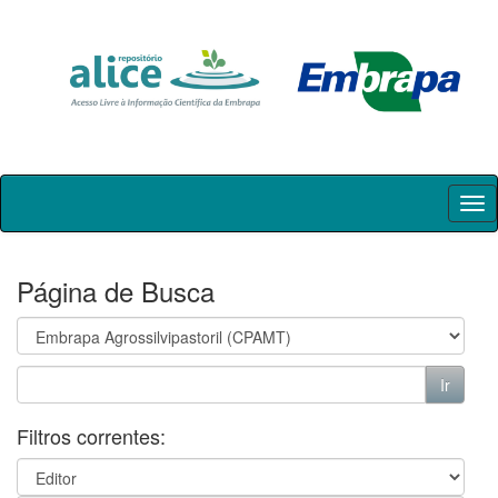
Skip
navigation
Página de Busca
Filtros correntes: