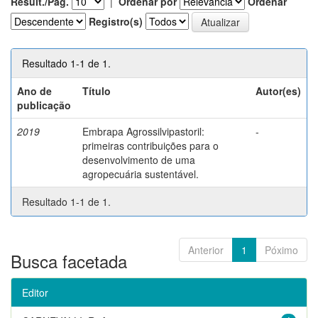
Result./Pág.
|
Ordenar por
Ordenar
Registro(s)
Resultado 1-1 de 1.
Ano de
Título
Autor(es)
publicação
2019
Embrapa Agrossilvipastoril:
-
primeiras contribuições para o
desenvolvimento de uma
agropecuária sustentável.
Resultado 1-1 de 1.
Anterior
1
Póximo
Busca facetada
Editor