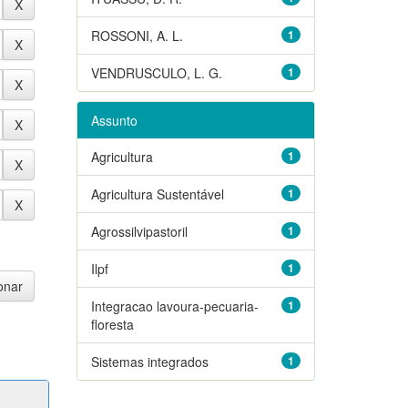
ROSSONI, A. L.
1
VENDRUSCULO, L. G.
1
Assunto
Agricultura
1
Agricultura Sustentável
1
Agrossilvipastoril
1
Ilpf
1
Integracao lavoura-pecuaria-
1
floresta
Sistemas integrados
1