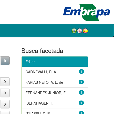
Busca facetada
Editor
CARNEVALLI, R. A.
1
FARIAS NETO, A. L. de
1
FERNANDES JUNIOR, F.
1
ISERNHAGEN, I.
1
ITUASSU, D. R.
1