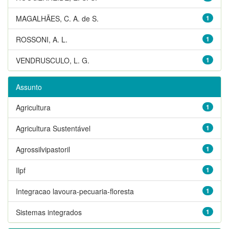
MAGALHÃES, C. A. de S.
1
ROSSONI, A. L.
1
VENDRUSCULO, L. G.
1
Assunto
Agricultura
1
Agricultura Sustentável
1
Agrossilvipastoril
1
Ilpf
1
Integracao lavoura-pecuaria-floresta
1
Sistemas integrados
1