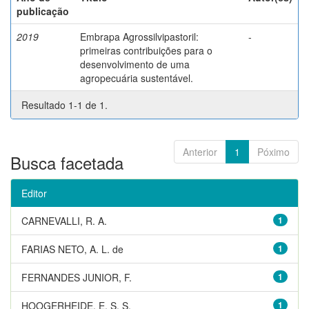
publicação
2019
Embrapa Agrossilvipastoril:
-
primeiras contribuições para o
desenvolvimento de uma
agropecuária sustentável.
Resultado 1-1 de 1.
Anterior
1
Póximo
Busca facetada
Editor
CARNEVALLI, R. A.
1
FARIAS NETO, A. L. de
1
FERNANDES JUNIOR, F.
1
HOOGERHEIDE, E. S. S.
1