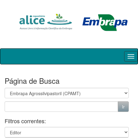
Skip
navigation
Página de Busca
Filtros correntes: