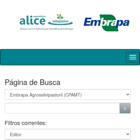
Skip
navigation
Página de Busca
Filtros correntes: