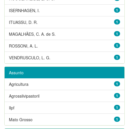
ISERNHAGEN, I.
1
ITUASSU, D. R.
1
MAGALHÃES, C. A. de S.
1
ROSSONI, A. L.
1
VENDRUSCULO, L. G.
1
Assunto
Agricultura
1
Agrossilvipastoril
1
Ilpf
1
Mato Grosso
1