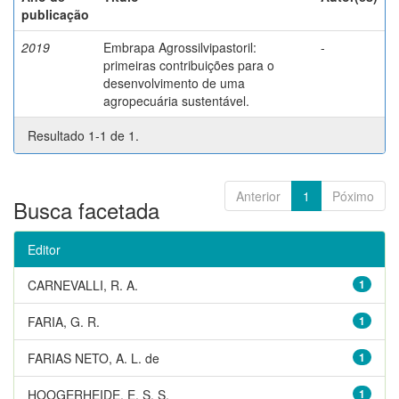
publicação
2019
Embrapa Agrossilvipastoril:
-
primeiras contribuições para o
desenvolvimento de uma
agropecuária sustentável.
Resultado 1-1 de 1.
Anterior
1
Póximo
Busca facetada
Editor
CARNEVALLI, R. A.
1
FARIA, G. R.
1
FARIAS NETO, A. L. de
1
HOOGERHEIDE, E. S. S.
1