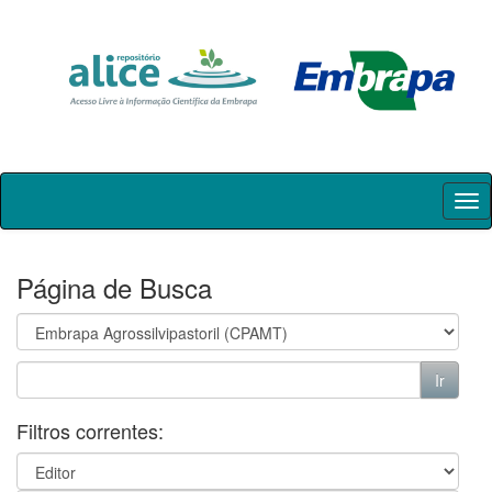
Skip
navigation
Página de Busca
Filtros correntes: