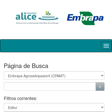
Skip
navigation
Página de Busca
Filtros correntes: