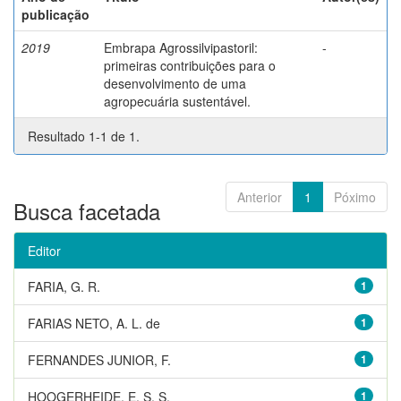
publicação
2019
Embrapa Agrossilvipastoril:
-
primeiras contribuições para o
desenvolvimento de uma
agropecuária sustentável.
Resultado 1-1 de 1.
Anterior
1
Póximo
Busca facetada
Editor
FARIA, G. R.
1
FARIAS NETO, A. L. de
1
FERNANDES JUNIOR, F.
1
HOOGERHEIDE, E. S. S.
1