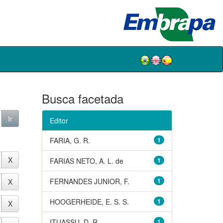
Busca facetada
Editor
FARIA, G. R.
1
FARIAS NETO, A. L. de
1
FERNANDES JUNIOR, F.
1
HOOGERHEIDE, E. S. S.
1
ITUASSU, D. R.
1