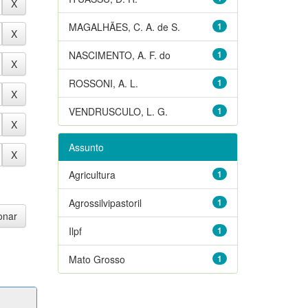
MAGALHÃES, C. A. de S.
1
NASCIMENTO, A. F. do
1
ROSSONI, A. L.
1
VENDRUSCULO, L. G.
1
Assunto
Agricultura
1
Agrossilvipastoril
1
Ilpf
1
Mato Grosso
1