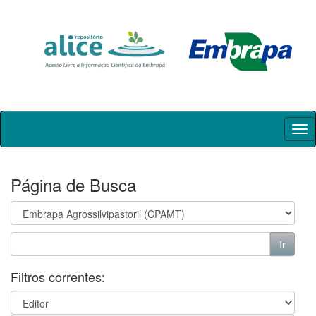
Skip
navigation
Página de Busca
Filtros correntes: