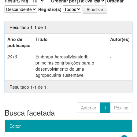
Result./Pág.
|
Ordenar por
Ordenar
Registro(s)
Resultado 1-1 de 1.
Ano de
Título
Autor(es)
publicação
2019
Embrapa Agrossilvipastoril:
-
primeiras contribuições para o
desenvolvimento de uma
agropecuária sustentável.
Resultado 1-1 de 1.
Anterior
1
Póximo
Busca facetada
Editor