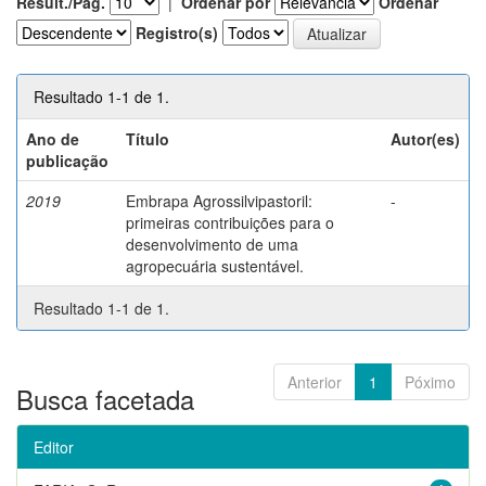
Result./Pág.
|
Ordenar por
Ordenar
Registro(s)
Resultado 1-1 de 1.
Ano de
Título
Autor(es)
publicação
2019
Embrapa Agrossilvipastoril:
-
primeiras contribuições para o
desenvolvimento de uma
agropecuária sustentável.
Resultado 1-1 de 1.
Anterior
1
Póximo
Busca facetada
Editor