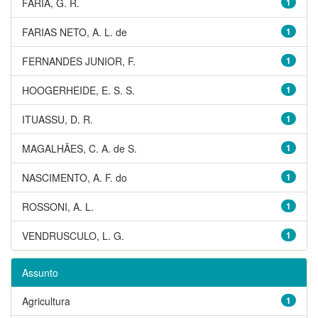
FARIA, G. R.
1
FARIAS NETO, A. L. de
1
FERNANDES JUNIOR, F.
1
HOOGERHEIDE, E. S. S.
1
ITUASSU, D. R.
1
MAGALHÃES, C. A. de S.
1
NASCIMENTO, A. F. do
1
ROSSONI, A. L.
1
VENDRUSCULO, L. G.
1
Assunto
Agricultura
1