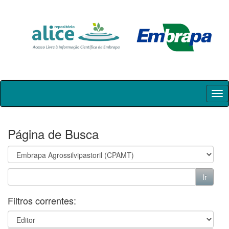
Skip
navigation
Página de Busca
Filtros correntes: