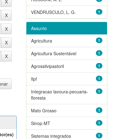
VENDRUSCULO, L. G.
1
Assunto
Agricultura
1
Agricultura Sustentável
1
Agrossilvipastoril
1
Ilpf
1
Integracao lavoura-pecuaria-
1
floresta
Mato Grosso
1
Sinop-MT
1
tor(es)
Sistemas integrados
1