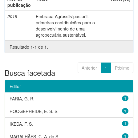
publicação
2019
Embrapa Agrossilvipastoril:
-
primeiras contribuições para o
desenvolvimento de uma
agropecuária sustentável.
Resultado 1-1 de 1.
Anterior
1
Póximo
Busca facetada
Editor
FARIA, G. R.
1
HOOGERHEIDE, E. S. S.
1
IKEDA, F. S.
1
MAGALHÃES, C. A. de S.
1