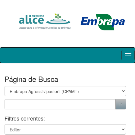
Skip
navigation
Página de Busca
Filtros correntes: