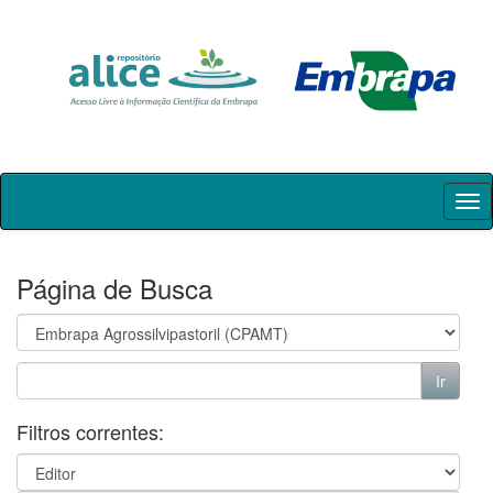
Skip
navigation
Página de Busca
Filtros correntes: