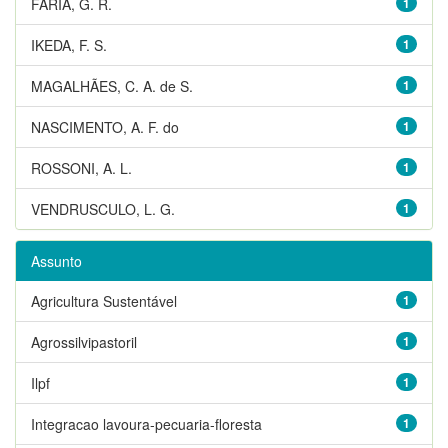
FARIA, G. R.
1
IKEDA, F. S.
1
MAGALHÃES, C. A. de S.
1
NASCIMENTO, A. F. do
1
ROSSONI, A. L.
1
VENDRUSCULO, L. G.
1
Assunto
Agricultura Sustentável
1
Agrossilvipastoril
1
Ilpf
1
Integracao lavoura-pecuaria-floresta
1