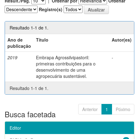
Result./Pág.
|
Ordenar por
Ordenar
Registro(s)
Resultado 1-1 de 1.
Ano de
Título
Autor(es)
publicação
2019
Embrapa Agrossilvipastoril:
-
primeiras contribuições para o
desenvolvimento de uma
agropecuária sustentável.
Resultado 1-1 de 1.
Anterior
1
Póximo
Busca facetada
Editor