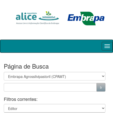
Skip
navigation
Página de Busca
Filtros correntes: