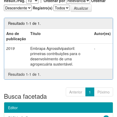
Result./Pág.
|
Ordenar por
Ordenar
Registro(s)
Resultado 1-1 de 1.
Ano de
Título
Autor(es)
publicação
2019
Embrapa Agrossilvipastoril:
-
primeiras contribuições para o
desenvolvimento de uma
agropecuária sustentável.
Resultado 1-1 de 1.
Anterior
1
Póximo
Busca facetada
Editor