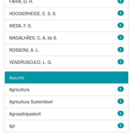
FARIA, G. R.
1
HOOGERHEIDE, E. S. S.
1
IKEDA, F. S.
1
MAGALHÃES, C. A. de S.
1
ROSSONI, A. L.
1
VENDRUSCULO, L. G.
1
Assunto
Agricultura
1
Agricultura Sustentável
1
Agrossilvipastoril
1
Ilpf
1