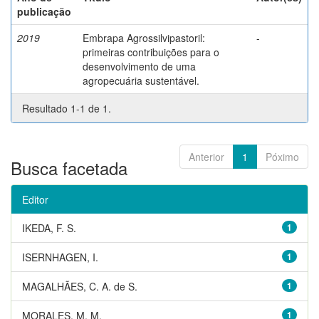
publicação
2019
Embrapa Agrossilvipastoril:
-
primeiras contribuições para o
desenvolvimento de uma
agropecuária sustentável.
Resultado 1-1 de 1.
Anterior
1
Póximo
Busca facetada
Editor
IKEDA, F. S.
1
ISERNHAGEN, I.
1
MAGALHÃES, C. A. de S.
1
MORALES, M. M.
1