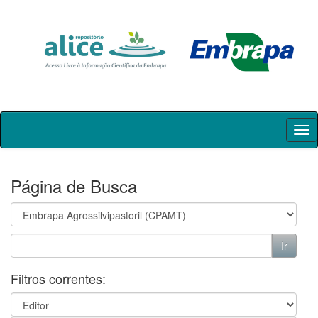
Skip
navigation
Página de Busca
Filtros correntes: