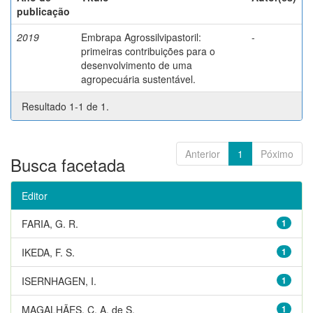
publicação
2019
Embrapa Agrossilvipastoril:
-
primeiras contribuições para o
desenvolvimento de uma
agropecuária sustentável.
Resultado 1-1 de 1.
Anterior
1
Póximo
Busca facetada
Editor
FARIA, G. R.
1
IKEDA, F. S.
1
ISERNHAGEN, I.
1
MAGALHÃES, C. A. de S.
1