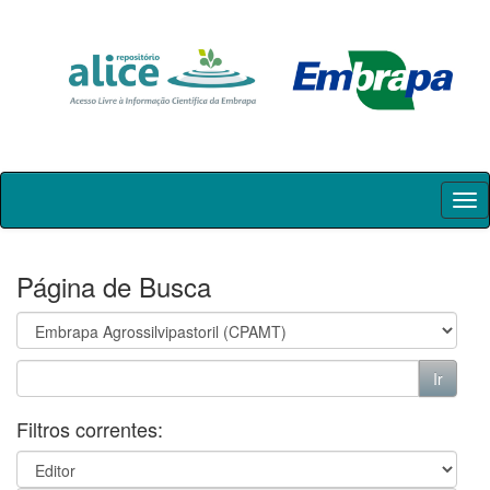
Skip
navigation
Página de Busca
Filtros correntes: