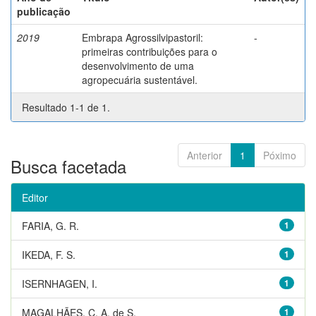
publicação
2019
Embrapa Agrossilvipastoril:
-
primeiras contribuições para o
desenvolvimento de uma
agropecuária sustentável.
Resultado 1-1 de 1.
Anterior
1
Póximo
Busca facetada
Editor
FARIA, G. R.
1
IKEDA, F. S.
1
ISERNHAGEN, I.
1
MAGALHÃES, C. A. de S.
1