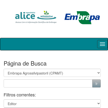
Skip
navigation
Página de Busca
Filtros correntes: