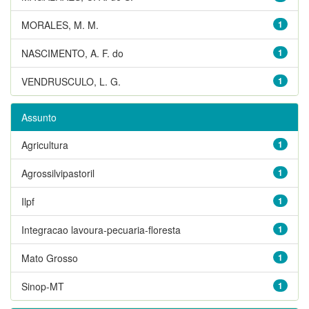
MORALES, M. M.
1
NASCIMENTO, A. F. do
1
VENDRUSCULO, L. G.
1
Assunto
Agricultura
1
Agrossilvipastoril
1
Ilpf
1
Integracao lavoura-pecuaria-floresta
1
Mato Grosso
1
Sinop-MT
1