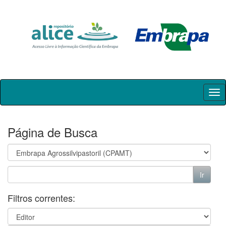
Skip
navigation
Página de Busca
Filtros correntes: