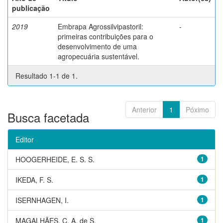
publicação
2019
Embrapa Agrossilvipastoril:
-
primeiras contribuições para o
desenvolvimento de uma
agropecuária sustentável.
Resultado 1-1 de 1.
Anterior
1
Póximo
Busca facetada
Editor
HOOGERHEIDE, E. S. S.
1
IKEDA, F. S.
1
ISERNHAGEN, I.
1
MAGALHÃES, C. A. de S.
1