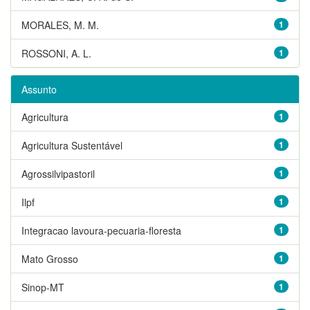
MORALES, M. M.
1
ROSSONI, A. L.
1
Assunto
Agricultura
1
Agricultura Sustentável
1
Agrossilvipastoril
1
Ilpf
1
Integracao lavoura-pecuaria-floresta
1
Mato Grosso
1
Sinop-MT
1