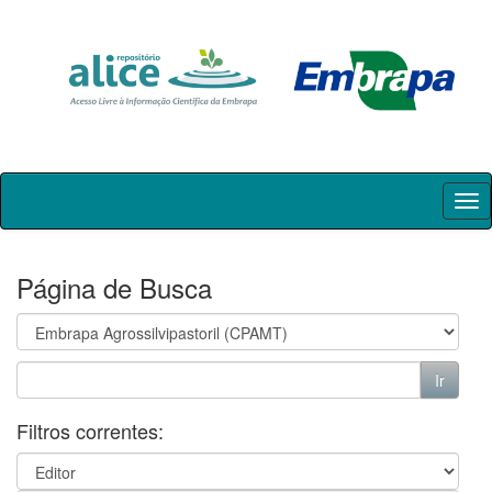
Skip
navigation
Página de Busca
Filtros correntes: