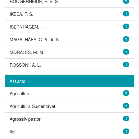
HOOGERHEIDE, E. S. S.
1
IKEDA, F. S.
1
ISERNHAGEN, I.
1
MAGALHÃES, C. A. de S.
1
MORALES, M. M.
1
ROSSONI, A. L.
1
Assunto
Agricultura
1
Agricultura Sustentável
1
Agrossilvipastoril
1
Ilpf
1