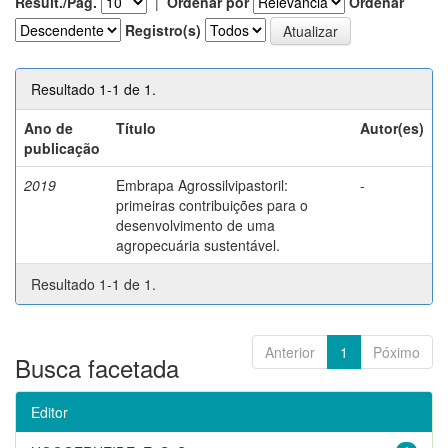
Result./Pág.
|
Ordenar por
Ordenar
Registro(s)
Resultado 1-1 de 1.
Ano de
Título
Autor(es)
publicação
2019
Embrapa Agrossilvipastoril:
-
primeiras contribuições para o
desenvolvimento de uma
agropecuária sustentável.
Resultado 1-1 de 1.
Anterior
1
Póximo
Busca facetada
Editor