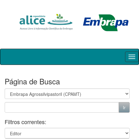
Skip
navigation
Página de Busca
Filtros correntes: