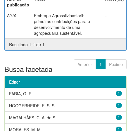
publicação
2019
Embrapa Agrossilvipastoril:
-
primeiras contribuições para o
desenvolvimento de uma
agropecuária sustentável.
Resultado 1-1 de 1.
Anterior
1
Póximo
Busca facetada
Editor
FARIA, G. R.
1
HOOGERHEIDE, E. S. S.
1
MAGALHÃES, C. A. de S.
1
MORALES, M. M.
1