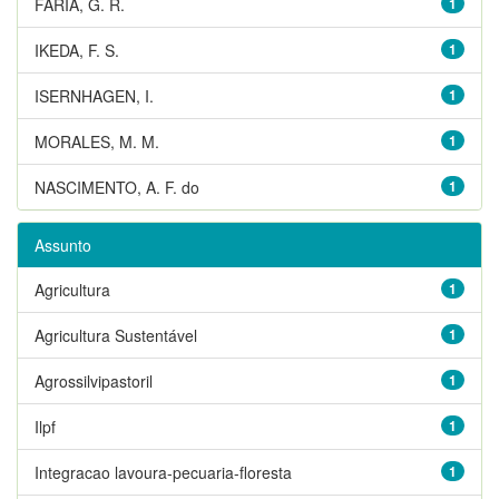
FARIA, G. R.
1
IKEDA, F. S.
1
ISERNHAGEN, I.
1
MORALES, M. M.
1
NASCIMENTO, A. F. do
1
Assunto
Agricultura
1
Agricultura Sustentável
1
Agrossilvipastoril
1
Ilpf
1
Integracao lavoura-pecuaria-floresta
1