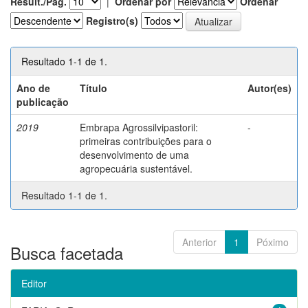
Result./Pág.
|
Ordenar por
Ordenar
Registro(s)
Resultado 1-1 de 1.
Ano de
Título
Autor(es)
publicação
2019
Embrapa Agrossilvipastoril:
-
primeiras contribuições para o
desenvolvimento de uma
agropecuária sustentável.
Resultado 1-1 de 1.
Anterior
1
Póximo
Busca facetada
Editor