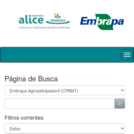
Skip
navigation
Página de Busca
Filtros correntes: