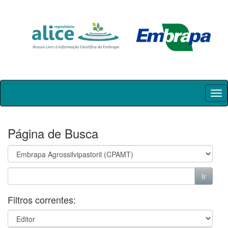
Skip
navigation
Página de Busca
Filtros correntes: