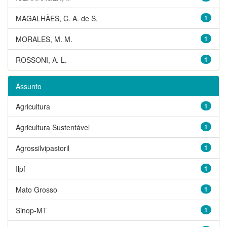
MAGALHÃES, C. A. de S.
1
MORALES, M. M.
1
ROSSONI, A. L.
1
Assunto
Agricultura
1
Agricultura Sustentável
1
Agrossilvipastoril
1
Ilpf
1
Mato Grosso
1
Sinop-MT
1