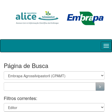
Skip
navigation
Página de Busca
Filtros correntes: