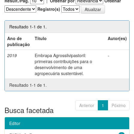
Result./Pág.
|
Ordenar por
Ordenar
Registro(s)
Resultado 1-1 de 1.
Ano de
Título
Autor(es)
publicação
2019
Embrapa Agrossilvipastoril:
-
primeiras contribuições para o
desenvolvimento de uma
agropecuária sustentável.
Resultado 1-1 de 1.
Anterior
1
Póximo
Busca facetada
Editor