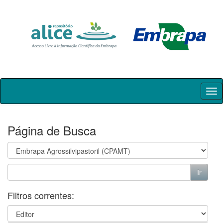
Skip
navigation
Página de Busca
Filtros correntes: