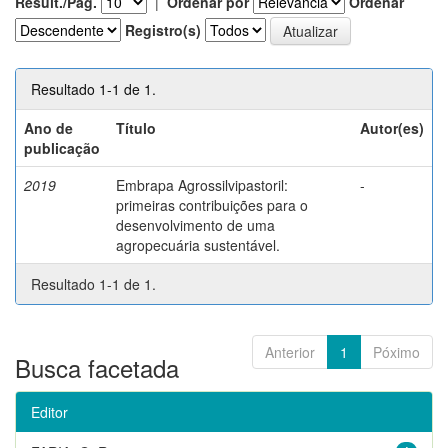
Result./Pág.
|
Ordenar por
Ordenar
Registro(s)
Resultado 1-1 de 1.
Ano de
Título
Autor(es)
publicação
2019
Embrapa Agrossilvipastoril:
-
primeiras contribuições para o
desenvolvimento de uma
agropecuária sustentável.
Resultado 1-1 de 1.
Anterior
1
Póximo
Busca facetada
Editor