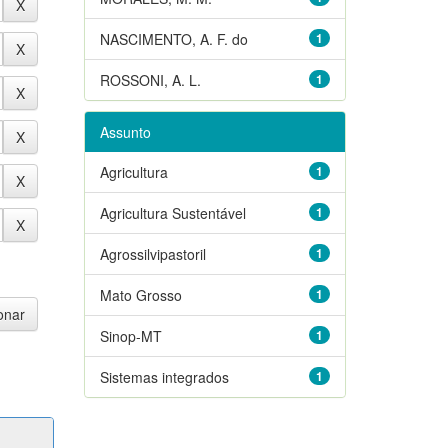
NASCIMENTO, A. F. do
1
ROSSONI, A. L.
1
Assunto
Agricultura
1
Agricultura Sustentável
1
Agrossilvipastoril
1
Mato Grosso
1
Sinop-MT
1
Sistemas integrados
1