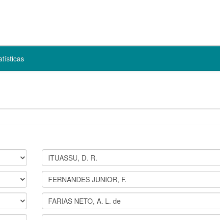
atísticas