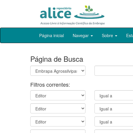
Skip
Página inicial
Navegar
Sobre
Est
navigation
Página de Busca
Filtros correntes: