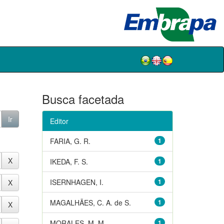
Busca facetada
Editor
FARIA, G. R.
1
IKEDA, F. S.
1
ISERNHAGEN, I.
1
MAGALHÃES, C. A. de S.
1
MORALES, M. M.
1